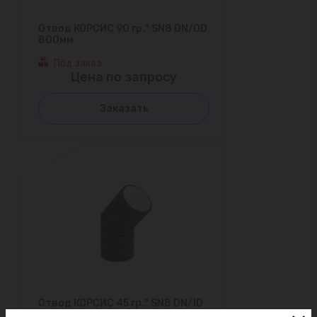
Отвод КОРСИС 90 гр.° SN8 DN/OD
800мм
Под заказ
Цена по запросу
Заказать
Отвод КОРСИС 45 гр.° SN8 DN/ID
800мм