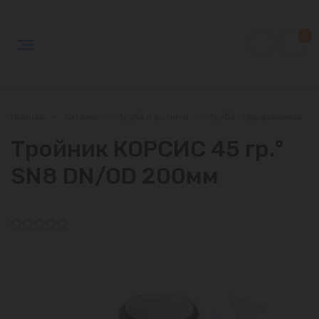
0
Главная
—
Каталог
—
Труба и фитинги
—
Труба гофрированная
—
Тройник КОРСИС 45 гр.°
SN8 DN/OD 200мм