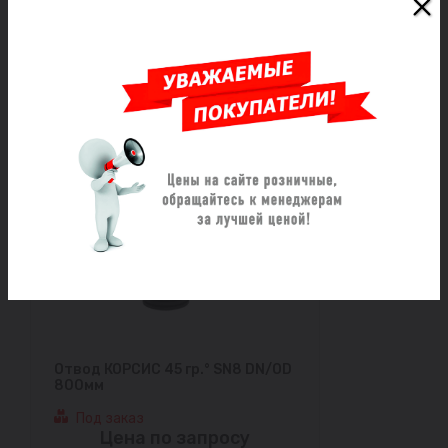
Под заказ
Цена по запросу
Заказать
Отвод КОРСИС 45 гр.° SN8 DN/OD
800мм
Под заказ
Цена по запросу