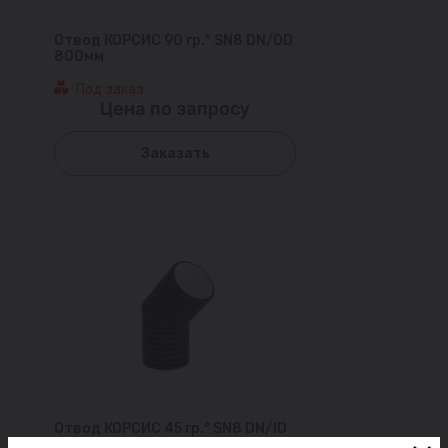
Отвод КОРСИС 90 гр.° SN8 DN/OD
800мм
Под заказ
Цена по запросу
Заказать
Отвод КОРСИС 45 гр.° SN8 DN/ID
800мм