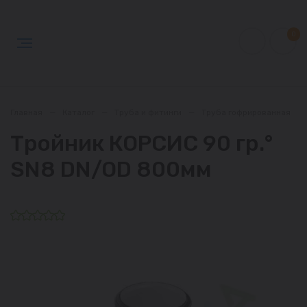
0
Главная
—
Каталог
—
Труба и фитинги
—
Труба гофрированная
—
Тройник КОРСИС 90 гр.°
SN8 DN/OD 800мм