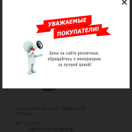
Под заказ
Цена по запросу
Заказать
Отвод КОРСИС 45 гр.° SN8 DN/OD
800мм
Под заказ
Цена по запросу