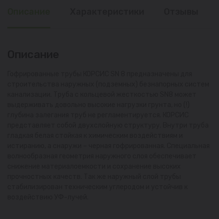
Описание
Характеристики
Отзывы
Описание
Гофрированные трубы КОРСИС SN 8 предназначены для
строительства наружных (подземных) безнапорных систем
канализации. Труба с кольцевой жесткостью SN8 может
выдерживать довольно высокие нагрузки грунта, но (!)
глубина залегания труб не регламентируется. КОРСИС
представляет собой двухслойную структуру. Внутри труба
гладкая белая стойкая к химическим воздействиям и
истиранию, а снаружи – черная гофрированная. Специальная
волнообразная геометрия наружного слоя обеспечивает
снижение материалоемкости и сохранение высоких
прочностных качеств. Так же наружный слой трубы
стабилизирован техническим углеродом и устойчив к
воздействию УФ-лучей.