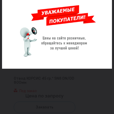
Заказать
Отвод КОРСИС 45 гр.° SN8 DN/OD
800мм
Под заказ
Цена по запросу
Заказать