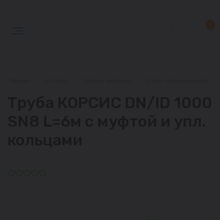
0
Главная
—
Каталог
—
Труба и фитинги
—
Труба гофрированная
—
Труба КОРСИС DN/ID 1000
SN8 L=6м с муфтой и упл.
кольцами