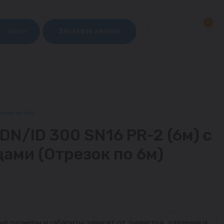
0
Заказать звонок
Найти
езок по 6м)
N/ID 300 SN16 PR-2 (6м) с
цами (Отрезок по 6м)
ые размеры и габариты зависят от диаметра, давления и