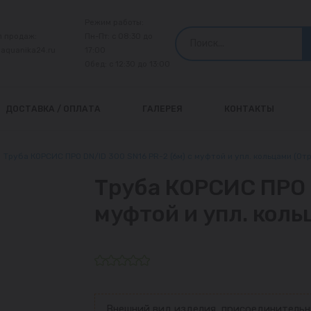
Режим работы:
л продаж:
Пн-Пт: с 08:30 до
@aquanika24.ru
17:00
Обед: с 12:30 до 13:00
ДОСТАВКА / ОПЛАТА
ГАЛЕРЕЯ
КОНТАКТЫ
Труба КОРСИС ПРО DN/ID 300 SN16 PR-2 (6м) с муфтой и упл. кольцами (Отр
Труба КОРСИС ПРО D
муфтой и упл. коль
Внешний вид изделия, присоединительн