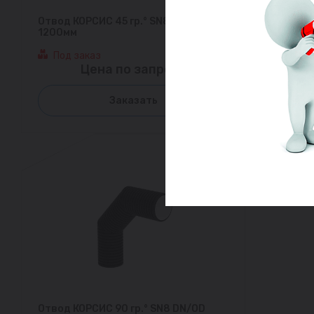
Отвод КОРСИС 45 гр.° SN8 DN/OD
1200мм
Под заказ
Цена по запросу
Заказать
Отвод КОРСИС 90 гр.° SN8 DN/OD