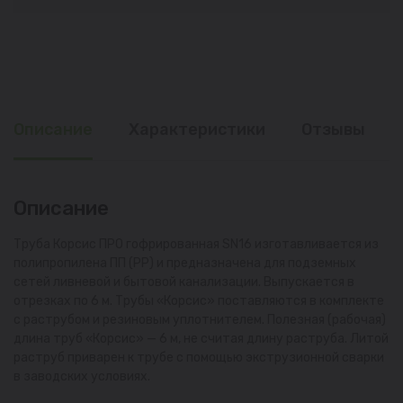
Описание
Характеристики
Отзывы
Описание
Труба Корсис ПРО гофрированная SN16 изготавливается из
полипропилена ПП (PP) и предназначена для подземных
сетей ливневой и бытовой канализации. Выпускается в
отрезках по 6 м. Трубы «Корсис» поставляются в комплекте
с раструбом и резиновым уплотнителем. Полезная (рабочая)
длина труб «Корсис» — 6 м, не считая длину раструба. Литой
раструб приварен к трубе с помощью экструзионной сварки
в заводских условиях.