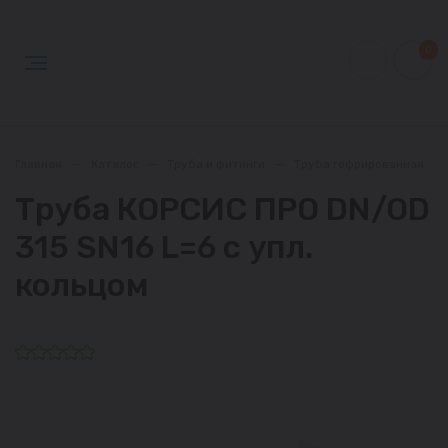
0
Главная
—
Каталог
—
Труба и фитинги
—
Труба гофрированная
—
Труба КОРСИС ПРО DN/OD
315 SN16 L=6 c упл.
кольцом