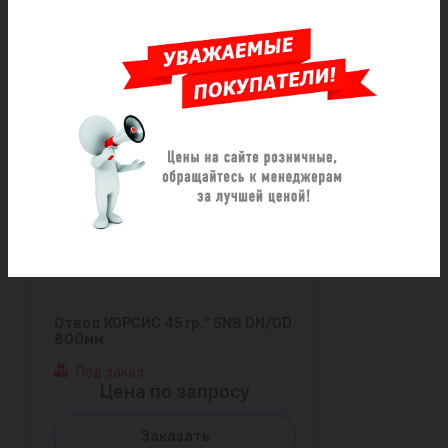
Цена по запросу
Заказать
Отвод КОРСИС 45 гр.° SN8 DN/OD
800мм
Под заказ
Цена по запросу
Заказать