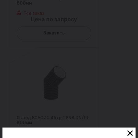
800мм
Под заказ
Цена по запросу
Заказать
Отвод КОРСИС 45 гр.° SN8 DN/ID
800мм
Под заказ