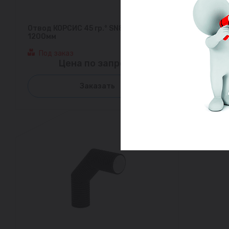
Отвод КОРСИС 45 гр.° SN8 DN/OD
1200мм
Под заказ
Цена по запросу
Заказать