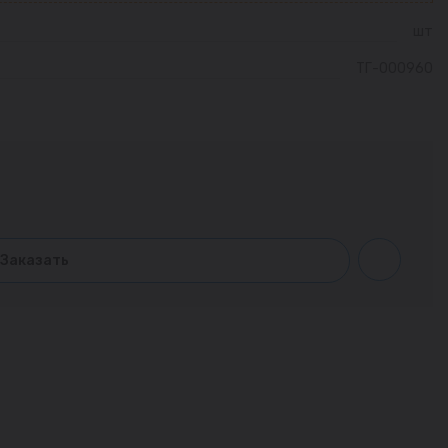
шт
ТГ-000960
Заказать