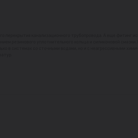
го перекрытия канализационного трубопровода. А еще фитинг ис
нием резинового уплотнительного кольца и силиконовой смазки.
ько в системах со сточными водами, но и с неагрессивными хими
ратур.