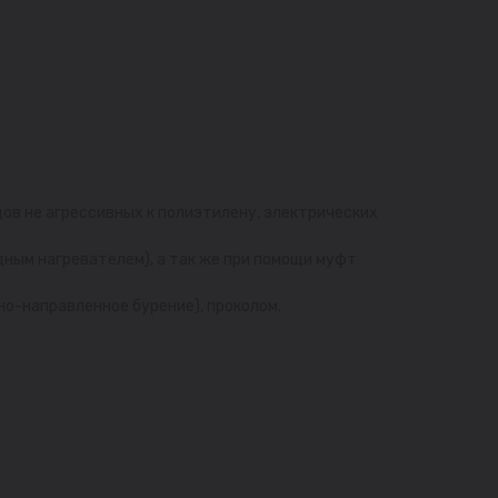
ов не агрессивных к полиэтилену, электрических
дным нагревателем), а так же при помощи муфт
но-направленное бурение), проколом.