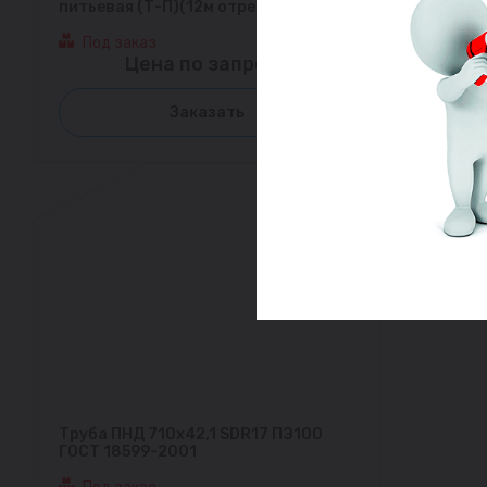
питьевая (Т-П)(12м отрезки)
Под заказ
Цена по запросу
Заказать
Труба ПНД 710х42,1 SDR17 ПЭ100
ГОСТ 18599-2001