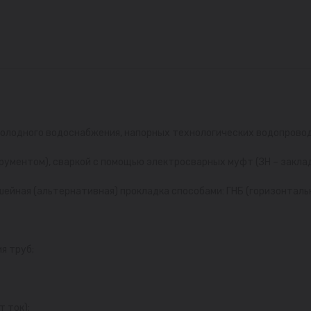
холодного водоснабжения, напорных технологических водопровод
трументом), сваркой с помощью электросварных муфт (ЗН – закла
ейная (альтернативная) прокладка способами: ГНБ (горизонталь
я труб;
 ток);