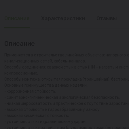
Описание
Характеристики
Отзывы
Описание
Применяется в строительстве линейных объектов: напорного 
канализационных сетей, кабель-каналов.
Способы соединения: сваркой стык в стык (НИ – нагретым инс
компрессионных.
Способы монтажа: открытая прокладка (траншейная), бестранш
Основные преимущества данных изделий:
• коррозионная стойкость;
• санитарно-гигиеническая и экологическая безопасность;
• низкая шероховатость и практическое отсутствие зарастани
• высокая стойкость к гидроабразивному износу;
• высокая химическая стойкость;
• устойчивость к гидравлическим ударам;
• устойчивость к воздействию блуждающих токов (не проводит