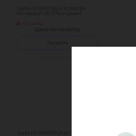
Труба ПЭ 100 D125 (4,8) SDR 26
питьевая (Т-П) (13м отрезки)
Под заказ
Цена по запросу
Заказать
Труба ПЭ 100 D125 (4,8) SDR 26