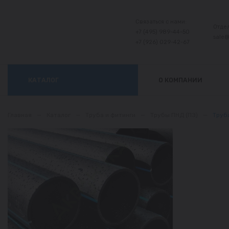
Связаться с нами:
Отде
+7 (495) 989-44-50
sale
+7 (926) 029-42-67
КАТАЛОГ
О КОМПАНИИ
Главная
—
Каталог
—
Труба и фитинги
—
Трубы ПНД (ПЭ)
—
Труба