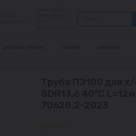
Режим работы:
л продаж:
Пн-Пт: с 08:30 до
@aquanika24.ru
17:00
Обед: с 12:30 до 13:00
ДОСТАВКА / ОПЛАТА
ГАЛЕРЕЯ
КОНТАКТЫ
 ПЭ100 для х/в Дн 200х14,7 Ру12,5 SDR13,6 40°С L=12м ГОСТ 18599-2001/Г
Труба ПЭ100 для х/
SDR13,6 40°С L=12
70628.2-2023