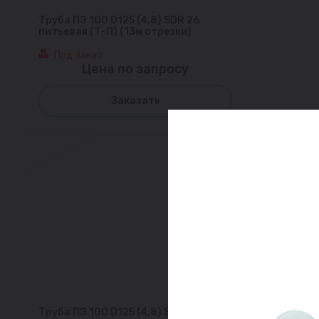
Труба ПЭ 100 D125 (4,8) SDR 26
питьевая (Т-П) (13м отрезки)
Под заказ
Цена по запросу
Заказать
Труба ПЭ 100 D125 (4,8) SDR 26