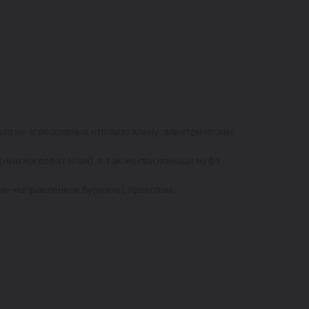
ов не агрессивных к полиэтилену, электрических
дным нагревателем), а так же при помощи муфт
но-направленное бурение), проколом.