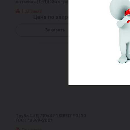
питьевая (Т-П)(12м отрезки)
Под заказ
Цена по запросу
Заказать
Труба ПНД 710х42,1 SDR17 ПЭ100
ГОСТ 18599-2001