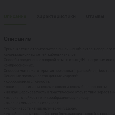
Описание
Характеристики
Отзывы
Описание
Применяется в строительстве линейных объектов: напорного 
канализационных сетей, кабель-каналов.
Способы соединения: сваркой стык в стык (НИ – нагретым инс
компрессионных.
Способы монтажа: открытая прокладка (траншейная), бестранш
Основные преимущества данных изделий:
• коррозионная стойкость;
• санитарно-гигиеническая и экологическая безопасность;
• низкая шероховатость и практическое отсутствие зарастани
• высокая стойкость к гидроабразивному износу;
• высокая химическая стойкость;
• устойчивость к гидравлическим ударам;
• устойчивость к воздействию блуждающих токов (не проводит