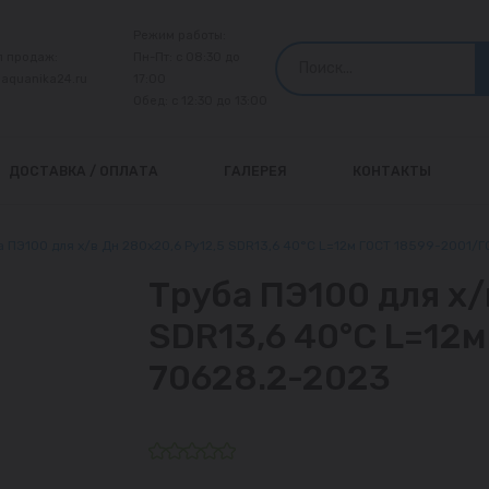
Режим работы:
л продаж:
Пн-Пт: с 08:30 до
@aquanika24.ru
17:00
Обед: с 12:30 до 13:00
ДОСТАВКА / ОПЛАТА
ГАЛЕРЕЯ
КОНТАКТЫ
 ПЭ100 для х/в Дн 280х20,6 Ру12,5 SDR13,6 40°С L=12м ГОСТ 18599-2001/Г
Труба ПЭ100 для х/
SDR13,6 40°С L=12
70628.2-2023