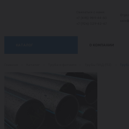
Связаться с нами:
Отде
+7 (495) 989-44-50
sale
+7 (926) 029-42-67
КАТАЛОГ
О КОМПАНИИ
Главная
—
Каталог
—
Труба и фитинги
—
Трубы ПНД (ПЭ)
—
Труба