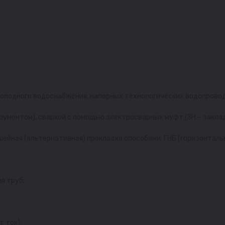
холодного водоснабжения, напорных технологических водопровод
трументом), сваркой с помощью электросварных муфт (ЗН – закла
ейная (альтернативная) прокладка способами: ГНБ (горизонталь
я труб;
 ток);