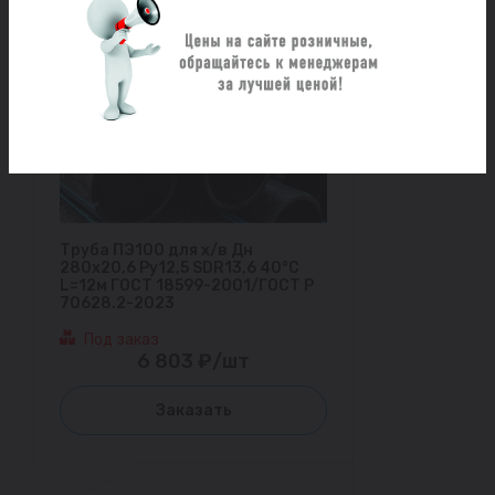
Труба ПЭ100 для х/в Дн
280х20,6 Ру12,5 SDR13,6 40°С
L=12м ГОСТ 18599-2001/ГОСТ Р
70628.2-2023
Под заказ
6 803 ₽/шт
Заказать