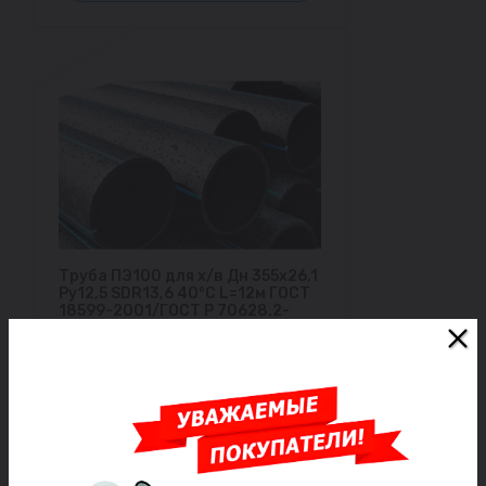
Труба ПЭ100 для х/в Дн 355х26,1
Ру12,5 SDR13,6 40°С L=12м ГОСТ
18599-2001/ГОСТ Р 70628.2-
2023
Под заказ
10 933 ₽/шт
Заказать