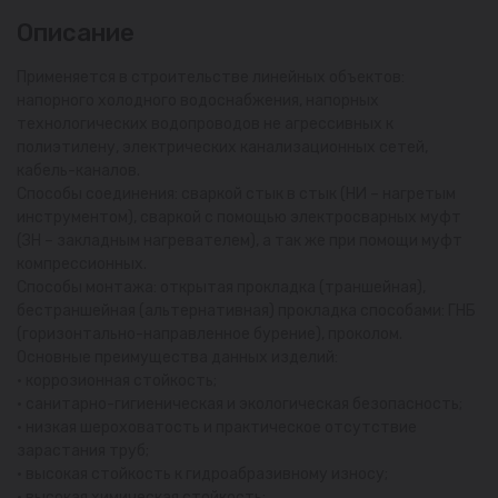
Описание
Применяется в строительстве линейных объектов:
напорного холодного водоснабжения, напорных
технологических водопроводов не агрессивных к
полиэтилену, электрических канализационных сетей,
кабель-каналов.
Способы соединения: сваркой стык в стык (НИ – нагретым
инструментом), сваркой с помощью электросварных муфт
(ЗН – закладным нагревателем), а так же при помощи муфт
компрессионных.
Способы монтажа: открытая прокладка (траншейная),
бестраншейная (альтернативная) прокладка способами: ГНБ
(горизонтально-направленное бурение), проколом.
Основные преимущества данных изделий:
• коррозионная стойкость;
• санитарно-гигиеническая и экологическая безопасность;
• низкая шероховатость и практическое отсутствие
зарастания труб;
• высокая стойкость к гидроабразивному износу;
• высокая химическая стойкость;