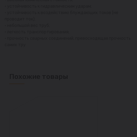
• устойчивость к гидравлическим ударам;
• устойчивость к воздействию блуждающих токов (не
проводит ток);
• небольшой вес труб;
• легкость транспортирования;
• прочность сварных соединений, превосходящая прочность
самих тру
Похожие товары