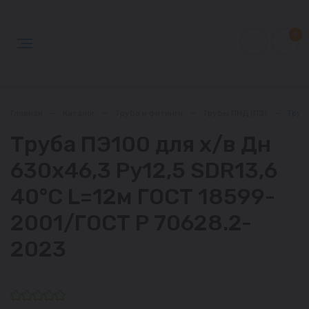
0
Главная
—
Каталог
—
Труба и фитинги
—
Трубы ПНД (ПЭ)
—
Труба
Труба ПЭ100 для х/в Дн
630х46,3 Ру12,5 SDR13,6
40°С L=12м ГОСТ 18599-
2001/ГОСТ Р 70628.2-
2023