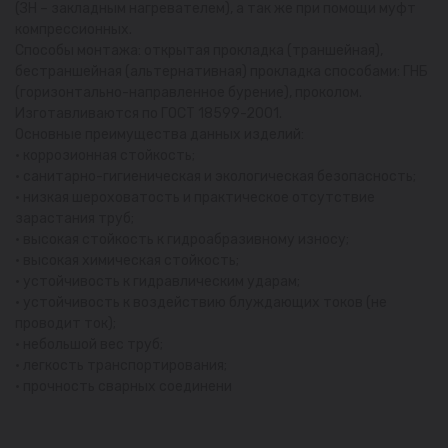
(ЗН – закладным нагревателем), а так же при помощи муфт
компрессионных.
Способы монтажа: открытая прокладка (траншейная),
бестраншейная (альтернативная) прокладка способами: ГНБ
(горизонтально-направленное бурение), проколом.
Изготавливаются по ГОСТ 18599-2001.
Основные преимущества данных изделий:
• коррозионная стойкость;
• санитарно-гигиеническая и экологическая безопасность;
• низкая шероховатость и практическое отсутствие
зарастания труб;
• высокая стойкость к гидроабразивному износу;
• высокая химическая стойкость;
• устойчивость к гидравлическим ударам;
• устойчивость к воздействию блуждающих токов (не
проводит ток);
• небольшой вес труб;
• легкость транспортирования;
• прочность сварных соединени