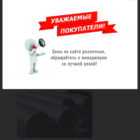
Труба ПЭ100 для х/в Дн
400х29,4 Ру12,5 SDR13,6 40°С
L=12м ГОСТ 18599-2001/ГОСТ Р
70628.2-2023
Под заказ
13 846 ₽/шт
Заказать