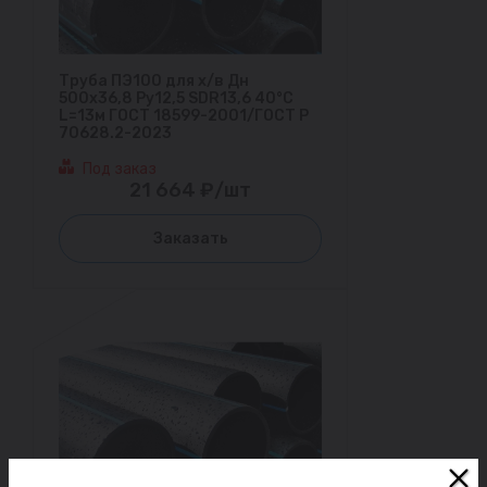
Труба ПЭ100 для х/в Дн
500х36,8 Ру12,5 SDR13,6 40°С
L=13м ГОСТ 18599-2001/ГОСТ Р
70628.2-2023
Под заказ
21 664 ₽/шт
Заказать