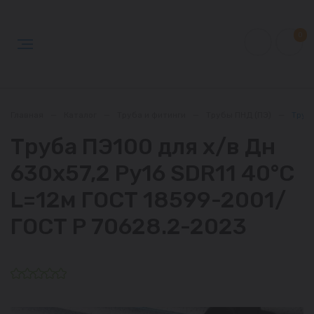
0
Главная
—
Каталог
—
Труба и фитинги
—
Трубы ПНД (ПЭ)
—
Труба
Труба ПЭ100 для х/в Дн
630х57,2 Ру16 SDR11 40°С
L=12м ГОСТ 18599-2001/
ГОСТ Р 70628.2-2023