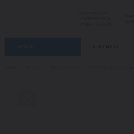
Связаться с нами:
Отде
+7 (495) 989-44-50
sale
+7 (926) 029-42-67
КАТАЛОГ
О КОМПАНИИ
Главная
—
Каталог
—
Труба и фитинги
—
Трубы ПНД (ПЭ)
—
Труба