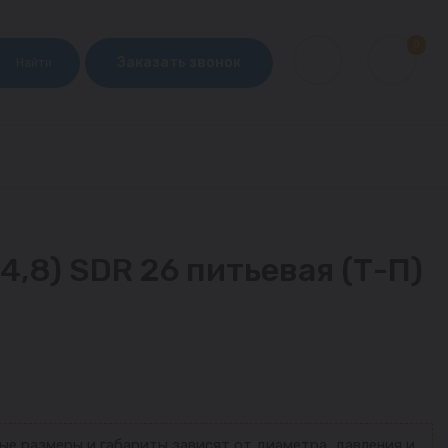
0
Заказать звонок
Найти
4,8) SDR 26 питьевая (Т-П)
ые размеры и габариты зависят от диаметра, давления и