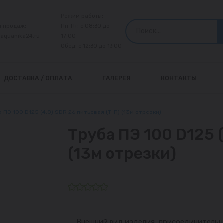
Режим работы:
л продаж:
Пн-Пт: с 08:30 до
@aquanika24.ru
17:00
Обед: с 12:30 до 13:00
ДОСТАВКА / ОПЛАТА
ГАЛЕРЕЯ
КОНТАКТЫ
 ПЭ 100 D125 (4,8) SDR 26 питьевая (Т-П) (13м отрезки)
Труба ПЭ 100 D125 (
(13м отрезки)
Внешний вид изделия, присоединительн