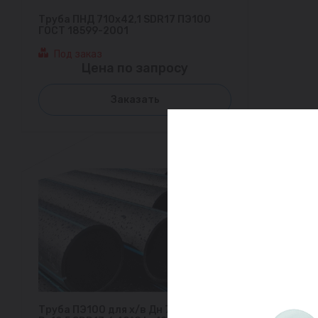
Труба ПНД 710х42,1 SDR17 ПЭ100
ГОСТ 18599-2001
Под заказ
Цена по запросу
Заказать
Труба ПЭ100 для х/в Дн 710х52,2