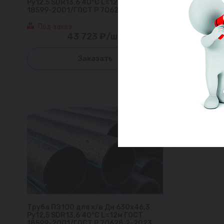
Ру12,5 SDR13,6 40°С L=12м ГОСТ
18599-2001/ГОСТ Р 70628.2-2023
Под заказ
43 723 ₽/шт
Заказать
Труба ПЭ100 для х/в Дн 630х46,3
Ру12,5 SDR13,6 40°С L=12м ГОСТ
18599-2001/ГОСТ Р 70628.2-2023