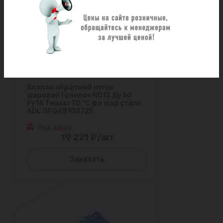
Клапан обратный чугун
шаровой Гранлок RD12 Ду 50
Ру16 Тмакс=70 °С фл шар сталь
ADL DF04B103725
Под заказ
19 221 ₽/шт
Заказать