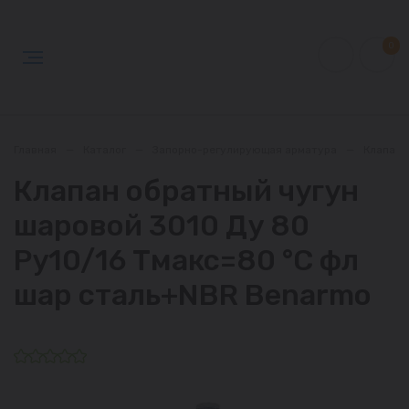
0
Главная
—
Каталог
—
Запорно-регулирующая арматура
—
Клапан
Клапан обратный чугун
шаровой 3010 Ду 80
Ру10/16 Тмакс=80 °С фл
шар сталь+NBR Benarmo