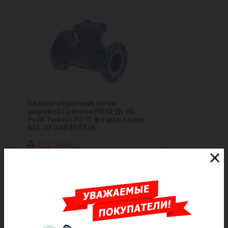
Клапан обратный чугун
шаровой Гранлок RD12 Ду 65
Ру16 Тмакс=70 °С фл шар сталь
ADL DF04B103726
Под заказ
24 203 ₽/шт
Заказать