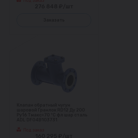
Под заказ
276 848 ₽/шт
Заказать
Клапан обратный чугун
шаровой Гранлок RD12 Ду 200
Ру16 Тмакс=70 °С фл шар сталь
ADL DF04B103731
Под заказ
160 295 ₽/шт