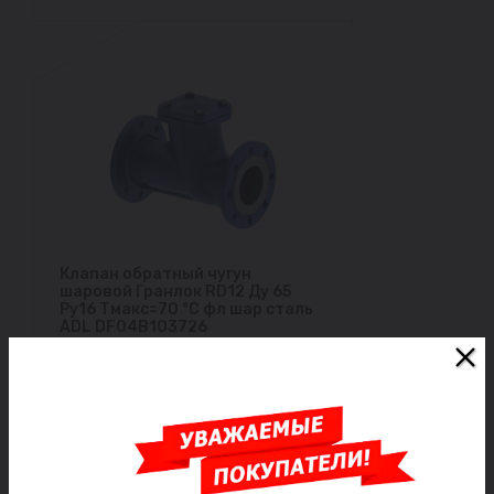
Клапан обратный чугун
шаровой Гранлок RD12 Ду 65
Ру16 Тмакс=70 °С фл шар сталь
ADL DF04B103726
Под заказ
24 203 ₽/шт
Заказать