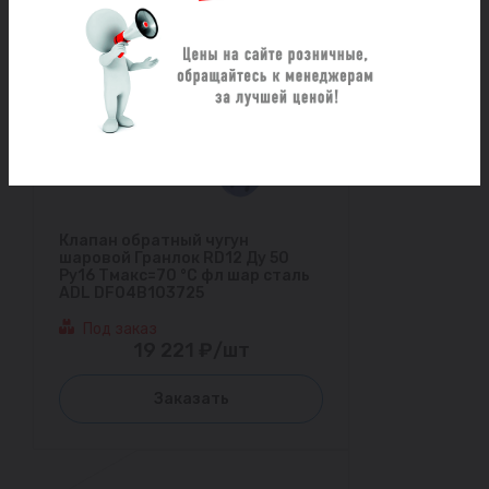
Клапан обратный чугун
шаровой Гранлок RD12 Ду 50
Ру16 Тмакс=70 °С фл шар сталь
ADL DF04B103725
Под заказ
19 221 ₽/шт
Заказать