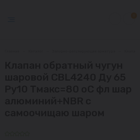
0
Главная
—
Каталог
—
Запорно-регулирующая арматура
—
Клапан
Клапан обратный чугун
шаровой CBL4240 Ду 65
Ру10 Тмакс=80 оС фл шар
алюминий+NBR с
самоочищаю шаром