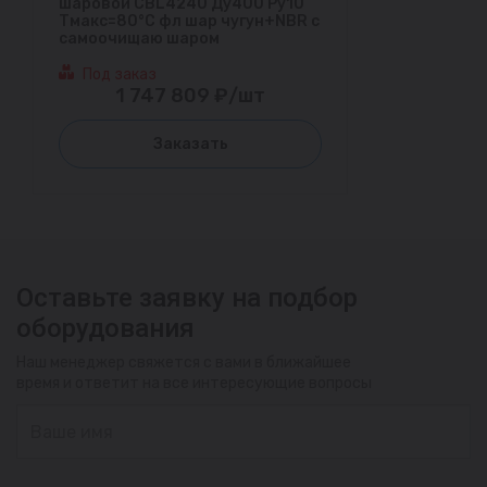
шаровой CBL4240 Ду400 Ру10
Тмакс=80°С фл шар чугун+NBR с
самоочищаю шаром
Под заказ
1 747 809 ₽/шт
Заказать
Оставьте заявку на подбор
оборудования
Наш менеджер свяжется с вами в ближайшее
время и ответит на все интересующие вопросы