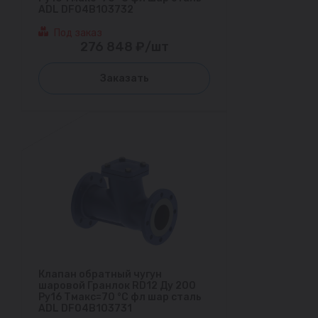
ADL DF04B103732
Под заказ
276 848 ₽/шт
Заказать
Клапан обратный чугун
шаровой Гранлок RD12 Ду 200
Ру16 Тмакс=70 °С фл шар сталь
ADL DF04B103731