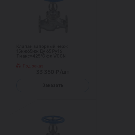
Клапан запорный нерж
15нж65нж Ду 65 Ру16
Тмакс=425°С фл WGCN
Под заказ
33 350 ₽/шт
Заказать