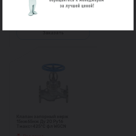
Тмакс=425°С фл WGCN
Под заказ
12 433 ₽/шт
Заказать
Клапан запорный нерж
15нж65нж Ду 20 Ру16
Тмакс=425°С фл WGCN