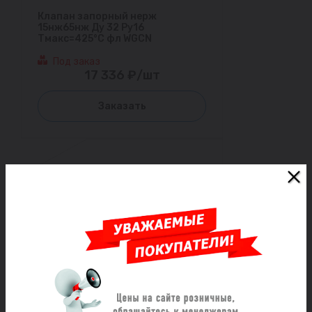
Клапан запорный нерж
15нж65нж Ду 32 Ру16
Тмакс=425°С фл WGCN
Под заказ
17 336 ₽/шт
Заказать
Клапан запорный нерж
15нж65нж Ду 25 Ру16