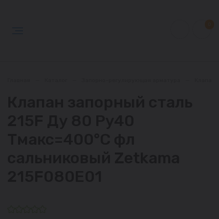
0
Главная
—
Каталог
—
Запорно-регулирующая арматура
—
Клапан
Клапан запорный сталь
215F Ду 80 Ру40
Тмакс=400°С фл
сальниковый Zetkama
215F080E01