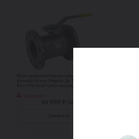
Кран шаровой балансировочный
ручной сталь Regula Ду 100 Ру16 фл
Kvs=192.9м3/ч без ниппелей LD
Под заказ
56 989 ₽/шт
Заказать