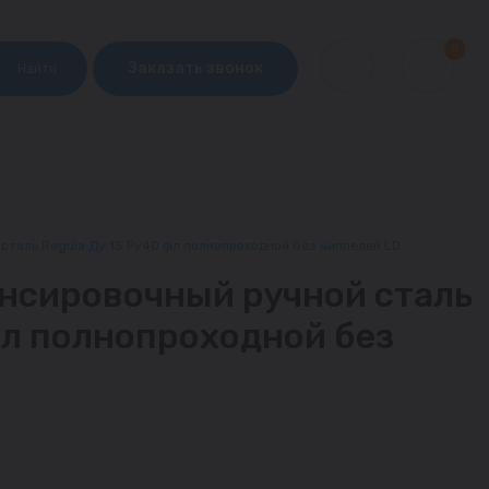
0
Заказать звонок
Найти
сталь Regula Ду 15 Ру40 фл полнопроходной без ниппелей LD
нсировочный ручной сталь
фл полнопроходной без