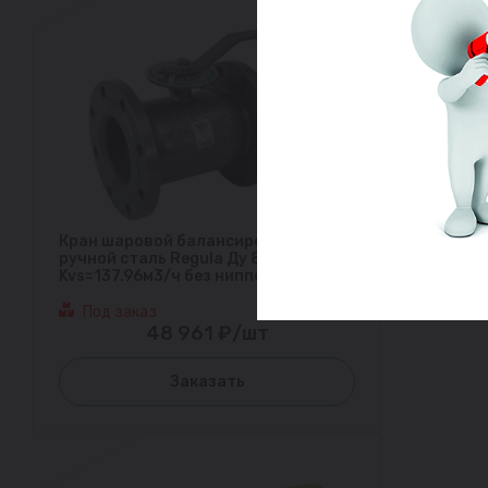
Кран шаровой балансировочный
ручной сталь Regula Ду 80 Ру25 фл
Kvs=137.96м3/ч без ниппелей LD
Под заказ
48 961 ₽/шт
Заказать