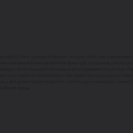
ранов LD. Конструкция позволяет осуществлять регулирование ра
ива клапанной балансировочной арматуре, созданная для эксплуа
рекрытия потока рабочей среды и регулирования её расхода. 
ли, в которой установлен кран. Настройка расхода осуществляе
ра с фигурным пазом позволяет снизить шум и повысить точност
рабочей среды.