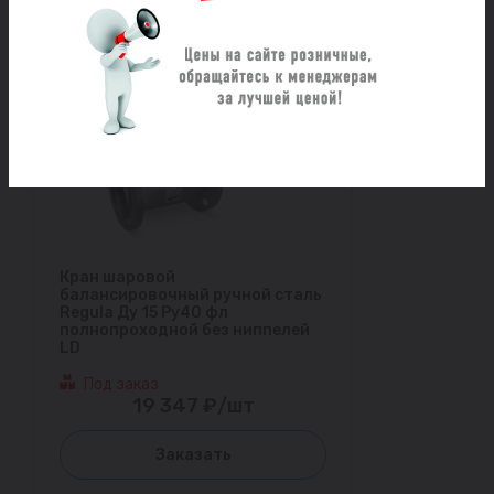
Кран шаровой
балансировочный ручной сталь
Regula Ду 15 Ру40 фл
полнопроходной без ниппелей
LD
Под заказ
19 347 ₽/шт
Заказать