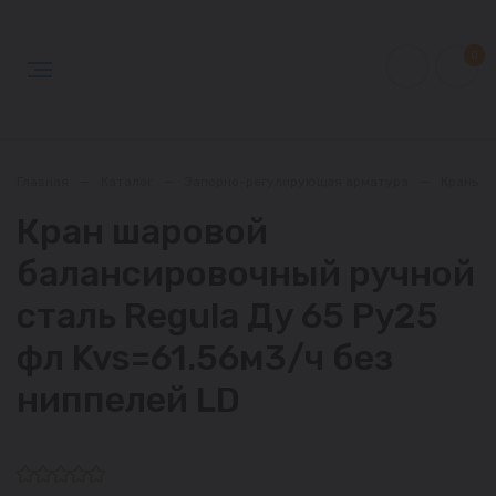
0
Главная
—
Каталог
—
Запорно-регулирующая арматура
—
Краны
Кран шаровой
балансировочный ручной
сталь Regula Ду 65 Ру25
фл Kvs=61.56м3/ч без
ниппелей LD