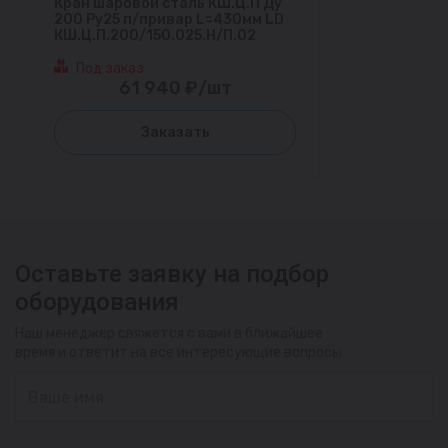
Кран шаровой сталь КШ.Ц.П Ду
200 Ру25 п/привар L=430мм LD
КШ.Ц.П.200/150.025.Н/П.02
Под заказ
61 940 ₽/шт
Заказать
Оставьте заявку на подбор
оборудования
Наш менеджер свяжется с вами в ближайшее
время и ответит на все интересующие вопросы