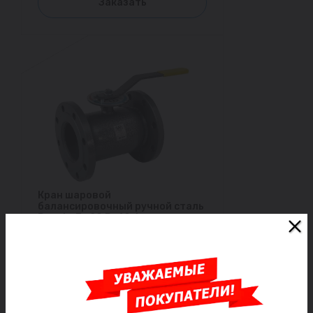
Заказать
Кран шаровой
балансировочный ручной сталь
Regula Ду 20 Ру40 фл
Kvs=11.22м3/ч без ниппелей LD
Под заказ
19 347 ₽/шт
Заказать