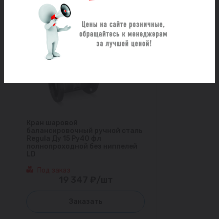
Кран шаровой
балансировочный ручной сталь
Regula Ду 15 Ру40 фл
полнопроходной без ниппелей
LD
Под заказ
19 347 ₽/шт
Заказать