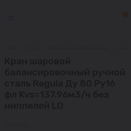
0
Главная
—
Каталог
—
Запорно-регулирующая арматура
—
Краны
Кран шаровой
балансировочный ручной
сталь Regula Ду 80 Ру16
фл Kvs=137.96м3/ч без
ниппелей LD