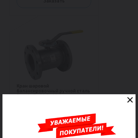
Заказать
Кран шаровой
балансировочный ручной сталь
Regula Ду 20 Ру40 фл
Kvs=11.22м3/ч без ниппелей LD
Под заказ
19 347 ₽/шт
Заказать