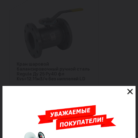
Кран шаровой
балансировочный ручной сталь
Regula Ду 25 Ру40 фл
Kvs=12.11м3/ч без ниппелей LD
Под заказ
21 951 ₽/шт
Заказать