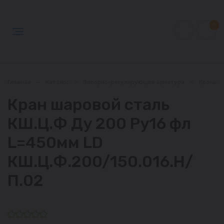
0
Главная
—
Каталог
—
Запорно-регулирующая арматура
—
Краны
Кран шаровой сталь
КШ.Ц.Ф Ду 200 Ру16 фл
L=450мм LD
КШ.Ц.Ф.200/150.016.Н/
П.02