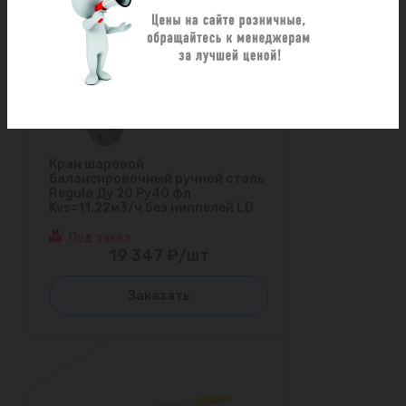
Кран шаровой
балансировочный ручной сталь
Regula Ду 20 Ру40 фл
Kvs=11.22м3/ч без ниппелей LD
Под заказ
19 347 ₽/шт
Заказать