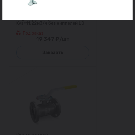
Кран шаровой
балансировочный ручной сталь
Regula Ду 20 Ру40 фл
Kvs=11.22м3/ч без ниппелей LD
Под заказ
19 347 ₽/шт
Заказать