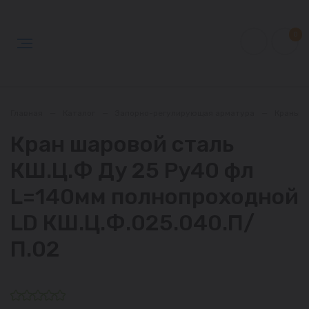
0
Главная
—
Каталог
—
Запорно-регулирующая арматура
—
Краны
Кран шаровой сталь
КШ.Ц.Ф Ду 25 Ру40 фл
L=140мм полнопроходной
LD КШ.Ц.Ф.025.040.П/
П.02