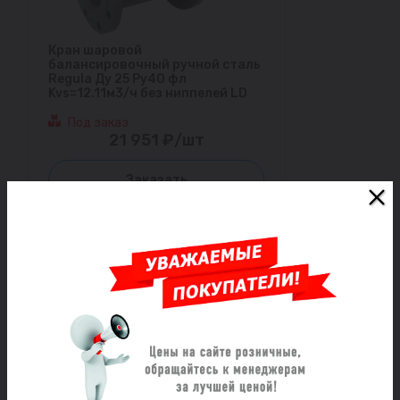
Кран шаровой
балансировочный ручной сталь
Regula Ду 25 Ру40 фл
Kvs=12.11м3/ч без ниппелей LD
Под заказ
21 951 ₽/шт
Заказать