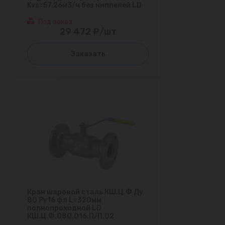
Kvs=57.26м3/ч без ниппелей LD
Под заказ
29 472 ₽/шт
Заказать
Кран шаровой сталь КШ.Ц.Ф Ду
80 Ру16 фл L=320мм
полнопроходной LD
КШ.Ц.Ф.080.016.П/П.02