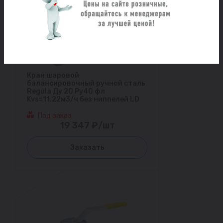
Кран шаровой
балансировочный ручной сталь
Regula Ду 20 Ру40 фл
Kvs=11.22м3/ч без ниппелей LD
Под заказ
19 347 ₽/шт
Заказать