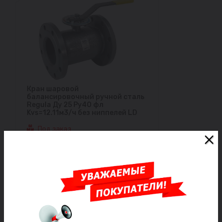
Кран шаровой
балансировочный ручной сталь
Regula Ду 25 Ру40 фл
Kvs=12.11м3/ч без ниппелей LD
Под заказ
21 951 ₽/шт
Заказать