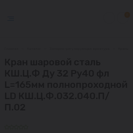
0
Главная
—
Каталог
—
Запорно-регулирующая арматура
—
Краны
Кран шаровой сталь
КШ.Ц.Ф Ду 32 Ру40 фл
L=165мм полнопроходной
LD КШ.Ц.Ф.032.040.П/
П.02