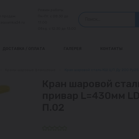
Режим работы:
л продаж:
Пн-Пт: с 08:30 до
@aquanika24.ru
17:00
Обед: с 12:30 до 13:00
ДОСТАВКА / ОПЛАТА
ГАЛЕРЕЯ
КОНТАКТЫ
—
Краны шаровые фланцевые
—
Кран шаровой сталь КШ.Ц.П Ду 200 Ру25
Кран шаровой сталь
привар L=430мм LD
П.02