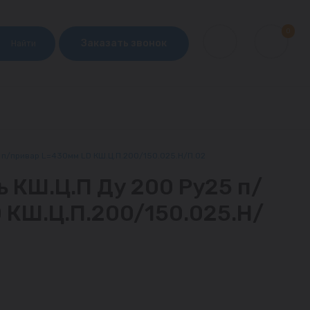
0
Заказать звонок
Найти
 п/привар L=430мм LD КШ.Ц.П.200/150.025.Н/П.02
 КШ.Ц.П Ду 200 Ру25 п/
 КШ.Ц.П.200/150.025.Н/