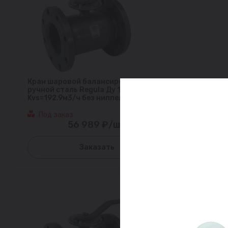
Кран шаровой балансировочный
ручной сталь Regula Ду 100 Ру16 фл
Kvs=192.9м3/ч без ниппелей LD
Под заказ
56 989 ₽/шт
Заказать