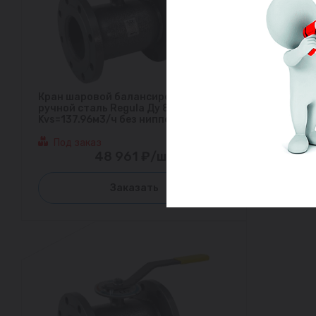
Кран шаровой балансировочный
ручной сталь Regula Ду 80 Ру25 фл
Kvs=137.96м3/ч без ниппелей LD
Под заказ
48 961 ₽/шт
Заказать