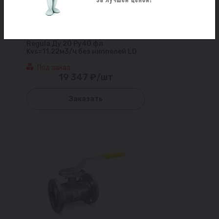
Кран шаровой
балансировочный ручной сталь
Regula Ду 20 Ру40 фл
Kvs=11.22м3/ч без ниппелей LD
Под заказ
19 347 ₽/шт
Заказать