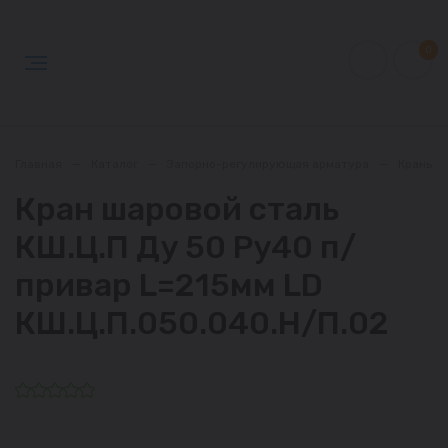
0
Главная
—
Каталог
—
Запорно-регулирующая арматура
—
Краны
Кран шаровой сталь
КШ.Ц.П Ду 50 Ру40 п/
привар L=215мм LD
КШ.Ц.П.050.040.Н/П.02