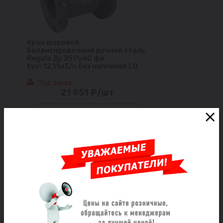
Кран шаровой
балансировочный ручной сталь
Regula Ду 25 Ру40 фл
Kvs=12.11м3/ч без ниппелей LD
Под заказ
21 951 ₽/шт
Заказать