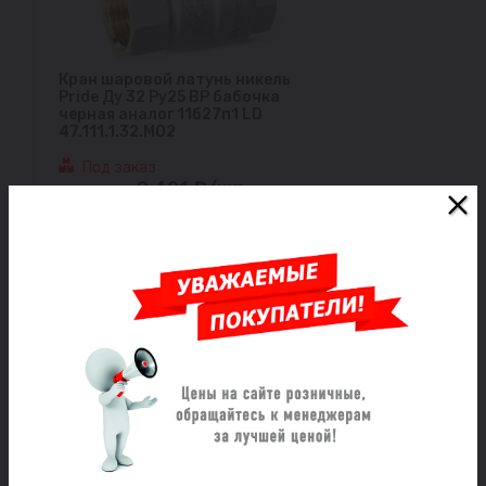
Кран шаровой латунь никель
Pride Ду 32 Ру25 ВР бабочка
черная аналог 11б27п1 LD
47.111.1.32.M02
Под заказ
2 421 ₽/шт
Заказать