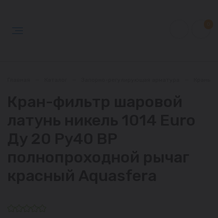
0
Главная
—
Каталог
—
Запорно-регулирующая арматура
—
Краны
Кран-фильтр шаровой
латунь никель 1014 Euro
Ду 20 Ру40 ВР
полнопроходной рычаг
красный Aquasfera