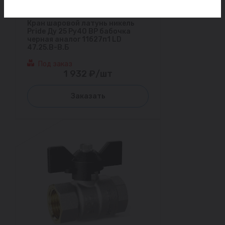
Кран шаровой латунь никель
Pride Ду 25 Ру40 ВР бабочка
черная аналог 11б27п1 LD
47.25.В-В.Б
Под заказ
1 932 ₽/шт
Заказать