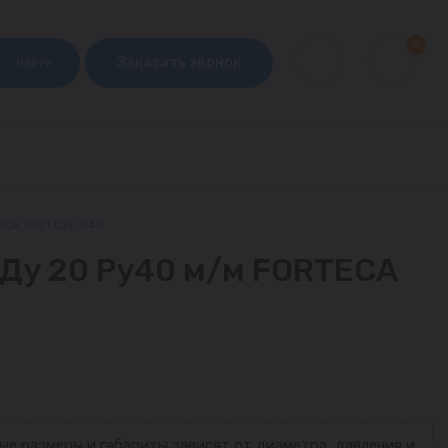
0
Заказать звонок
Найти
ECA 180.1.020.040
 Ду 20 Ру40 м/м FORTECA
ые размеры и габариты зависят от диаметра, давления и