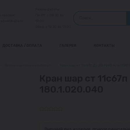
Режим работы:
л продаж:
Пн-Пт: с 08:30 до
@aquanika24.ru
17:00
Обед: с 12:30 до 13:00
ДОСТАВКА / ОПЛАТА
ГАЛЕРЕЯ
КОНТАКТЫ
—
Краны шаровые резьбовые
—
Кран шар ст 11с67п Ду 20 Ру40 м/м FORT
Кран шар ст 11с67п
180.1.020.040
Внешний вид изделия, присоединительн