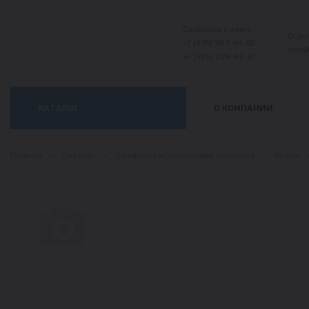
Связаться с нами:
Отде
+7 (495) 989-44-50
sale
+7 (926) 029-42-67
КАТАЛОГ
О КОМПАНИИ
Главная
—
Каталог
—
Запорно-регулирующая арматура
—
Краны