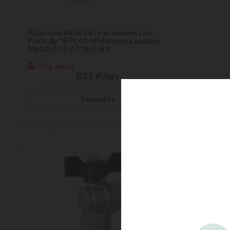
Кран шаровой латунь никель газ
Pride Ду 15 Ру40 НР бабочка аналог
11б27п1 LD 47.15.Н-Н.Б
Под заказ
833 ₽/шт
Заказать