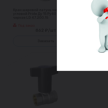
Кран шаровой латунь никель
угловой Pride Ду 15 Ру40 ВР бабочка
черная LD 47.200.15
Под заказ
862 ₽/шт
Заказать