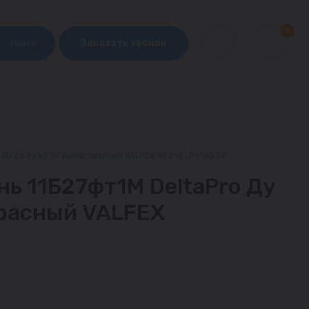
0
Заказать звонок
Найти
 Ду 25 Ру40 ВР рычаг красный VALFEX VF.214.LR1.100.DP
ь 11Б27фт1М DeltaPro Ду
красный VALFEX