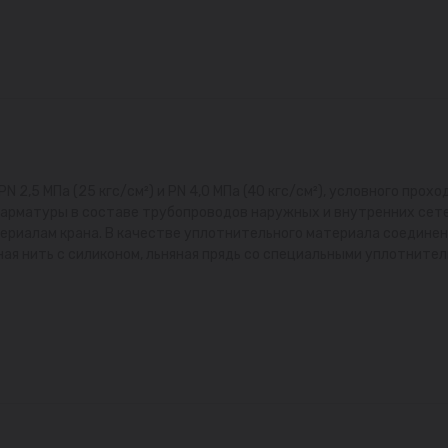
,5 МПа (25 кгс/см²) и PN 4,0 МПа (40 кгс/см²), условного проход
й арматуры в составе трубопроводов наружных и внутренних сет
териалам крана. В качестве уплотнительного материала соедине
ая нить с силиконом, льняная прядь со специальными уплотните