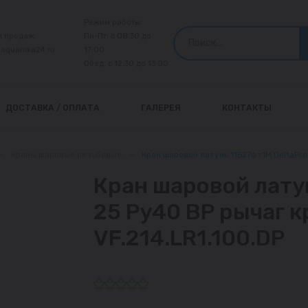
Режим работы:
л продаж:
Пн-Пт: с 08:30 до
@aquanika24.ru
17:00
Обед: с 12:30 до 13:00
ДОСТАВКА / ОПЛАТА
ГАЛЕРЕЯ
КОНТАКТЫ
—
Краны шаровые резьбовые
—
Кран шаровой латунь 11Б27фт1М DeltaPro
Кран шаровой латун
25 Ру40 ВР рычаг 
VF.214.LR1.100.DP