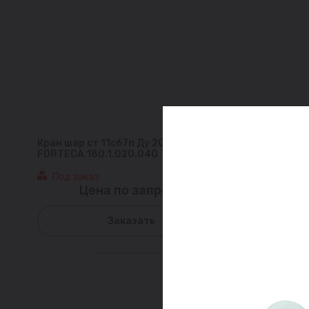
Кран шар ст 11с67п Ду 20 Ру40 м/м
FORTECA 180.1.020.040
Под заказ
Цена по запросу
Заказать