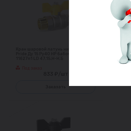
Кран шаровой латунь никель газ
Pride Ду 15 Ру40 НР бабочка аналог
11б27п1 LD 47.15.Н-Н.Б
Под заказ
833 ₽/шт
Заказать