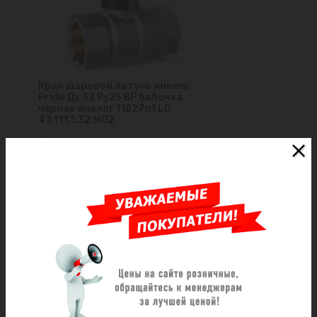
Кран шаровой латунь никель
Pride Ду 32 Ру25 ВР бабочка
черная аналог 11б27п1 LD
47.111.1.32.M02
Под заказ
2 421 ₽/шт
Заказать