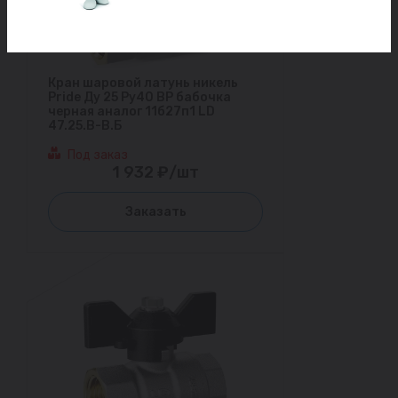
Кран шаровой латунь никель
Pride Ду 25 Ру40 ВР бабочка
черная аналог 11б27п1 LD
47.25.В-В.Б
Под заказ
1 932 ₽/шт
Заказать