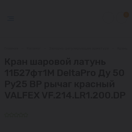
0
Главная
—
Каталог
—
Запорно-регулирующая арматура
—
Краны
Кран шаровой латунь
11Б27фт1М DeltaPro Ду 50
Ру25 ВР рычаг красный
VALFEX VF.214.LR1.200.DP