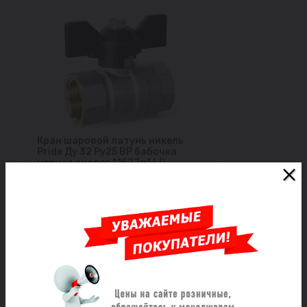
Кран шаровой латунь никель
Pride Ду 32 Ру25 ВР бабочка
черная аналог 11б27п1 LD
47.111.1.32.M02
Под заказ
2 421 ₽/шт
Заказать