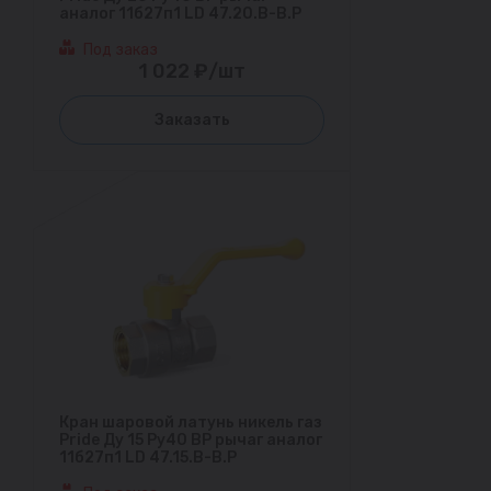
аналог 11б27п1 LD 47.20.В-В.Р
Под заказ
1 022 ₽/шт
Заказать
Кран шаровой латунь никель газ
Pride Ду 15 Ру40 ВР рычаг аналог
11б27п1 LD 47.15.В-В.Р