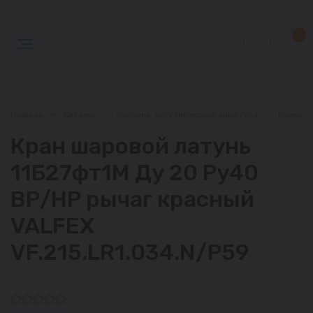
0
Главная
—
Каталог
—
Запорно-регулирующая арматура
—
Краны
Кран шаровой латунь
11Б27фт1М Ду 20 Ру40
ВР/НР рычаг красный
VALFEX
VF.215.LR1.034.N/P59