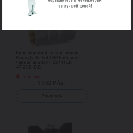
Кран шаровой латунь никель
Pride Ду 25 Ру40 ВР бабочка
черная аналог 11б27п1 LD
47.25.В-В.Б
Под заказ
1 932 ₽/шт
Заказать