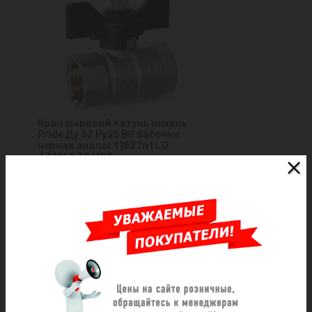
Кран шаровой латунь никель
Pride Ду 32 Ру25 ВР бабочка
черная аналог 11б27п1 LD
47.111.1.32.M02
Под заказ
2 421 ₽/шт
Заказать