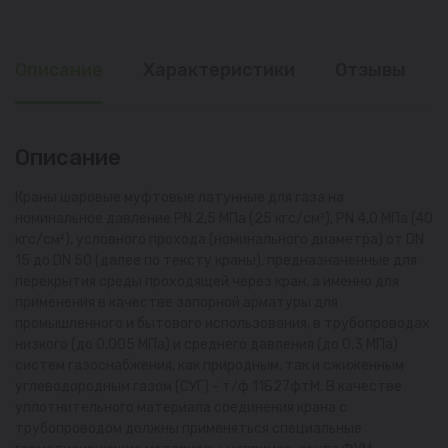
Описание
Характеристики
Отзывы
Описание
Краны шаровые муфтовые латунные для газа на
номинальное давление PN 2,5 МПа (25 кгс/см²), PN 4,0 МПа (40
кгс/см²), условного прохода (номинального диаметра) от DN
15 до DN 50 (далее по тексту краны), предназначенные для
перекрытия среды проходящей через кран, а именно для
применения в качестве запорной арматуры для
промышленного и бытового использования, в трубопроводах
низкого (до 0,005 МПа) и среднего давления (до 0,3 МПа)
систем газоснабжения, как природным, так и сжиженным
углеводородным газом (СУГ) - т/ф 11Б27фтМ. В качестве
уплотнительного материала соединения крана с
трубопроводом должны применяться специальные