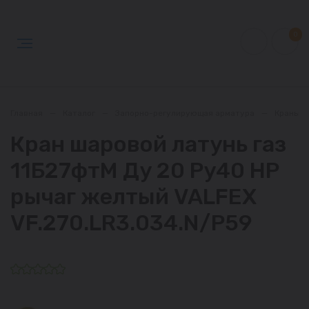
0
Главная
—
Каталог
—
Запорно-регулирующая арматура
—
Краны
Кран шаровой латунь газ
11Б27фтМ Ду 20 Ру40 НР
рычаг желтый VALFEX
VF.270.LR3.034.N/P59