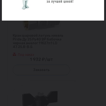
Кран шаровой латунь никель
Pride Ду 25 Ру40 ВР бабочка
черная аналог 11б27п1 LD
47.25.В-В.Б
Под заказ
1 932 ₽/шт
Заказать