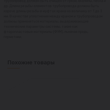
трубопровод должен быть очищен от грязи, окалины, песка и
др. Длина резьбы элементов трубопровода должна быть
короче длины резьбы в муфтах крана на величину от 1 до 3
мм. В качестве уплотнения между краном и трубопроводом
должны применяться материалы, выдерживающие
технические параметры системы, такие как
фторопластовые материалы (ФУМ), льняная прядь,
герметики.
Похожие товары