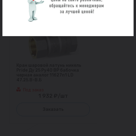
Кран шаровой латунь никель
Pride Ду 25 Ру40 ВР бабочка
черная аналог 11б27п1 LD
47.25.В-В.Б
Под заказ
1 932 ₽/шт
Заказать