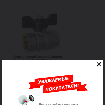
Кран шаровой латунь никель
Pride Ду 32 Ру25 ВР бабочка
черная аналог 11б27п1 LD
47.111.1.32.M02
Под заказ
2 421 ₽/шт
Заказать