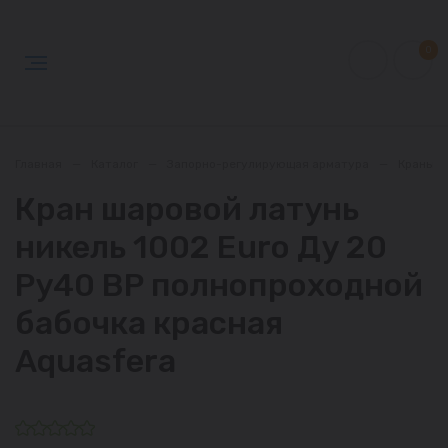
0
Главная
—
Каталог
—
Запорно-регулирующая арматура
—
Краны
Кран шаровой латунь
никель 1002 Euro Ду 20
Ру40 ВР полнопроходной
бабочка красная
Aquasfera