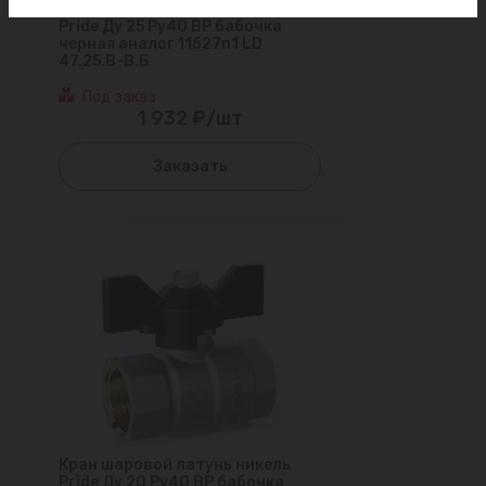
Кран шаровой латунь никель
Pride Ду 25 Ру40 ВР бабочка
черная аналог 11б27п1 LD
47.25.В-В.Б
Под заказ
1 932 ₽/шт
Заказать
Кран шаровой латунь никель
Pride Ду 20 Ру40 ВР бабочка