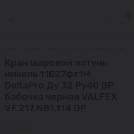
0
Главная
—
Каталог
—
Запорно-регулирующая арматура
—
Краны
Кран шаровой латунь
никель 11Б27фт1М
DeltaPro Ду 32 Ру40 ВР
бабочка черная VALFEX
VF.217.NB1.114.DP