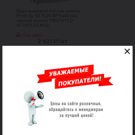
Кран шаровой латунь никель
Pride Ду 32 Ру25 ВР бабочка
черная аналог 11б27п1 LD
47.111.1.32.M02
Под заказ
2 421 ₽/шт
Заказать