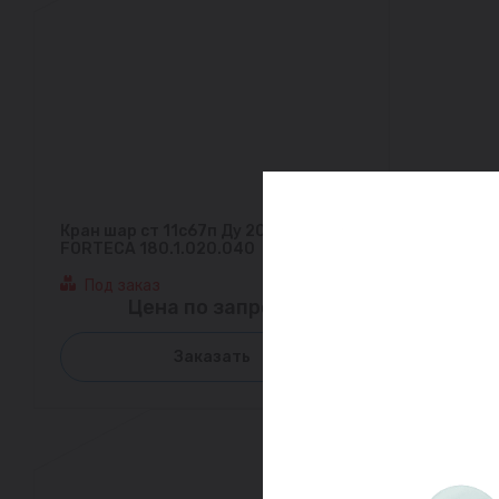
Кран шар ст 11с67п Ду 20 Ру40 м/м
FORTECA 180.1.020.040
Под заказ
Цена по запросу
Заказать