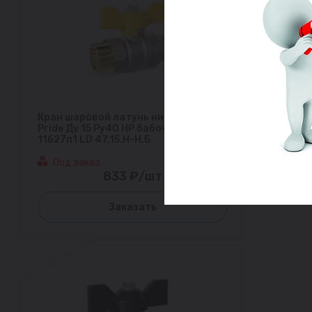
Кран шаровой латунь никель газ
Pride Ду 15 Ру40 НР бабочка аналог
11б27п1 LD 47.15.Н-Н.Б
Под заказ
833 ₽/шт
Заказать