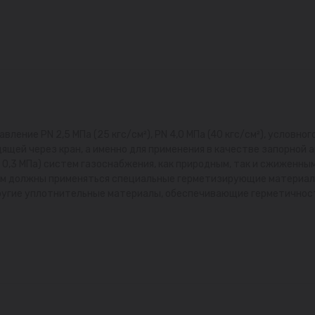
ение PN 2,5 МПа (25 кгс/см²), PN 4,0 МПа (40 кгс/см²), условног
ящей через кран, а именно для применения в качестве запорной 
о 0,3 МПа) систем газоснабжения, как природным, так и сжиженны
м должны применяться специальные герметизирующие материалы,
другие уплотнительные материалы, обеспечивающие герметичнос