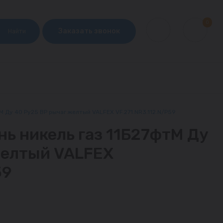
0
Заказать звонок
Найти
М Ду 40 Ру25 ВР рычаг желтый VALFEX VF.271.NR3.112.N/P59
нь никель газ 11Б27фтМ Ду
желтый VALFEX
59