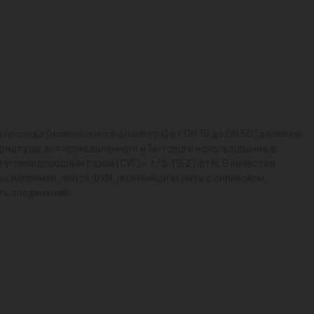
о прохода (номинального диаметра) от DN 15 до DN 50 (далее по
арматуры для промышленного и бытового использования, в
м углеводородным газом (СУГ) - т/ф 11Б27фтМ. В качестве
 например, лента ФУМ, полиамидная нить с силиконом,
ть соединений.