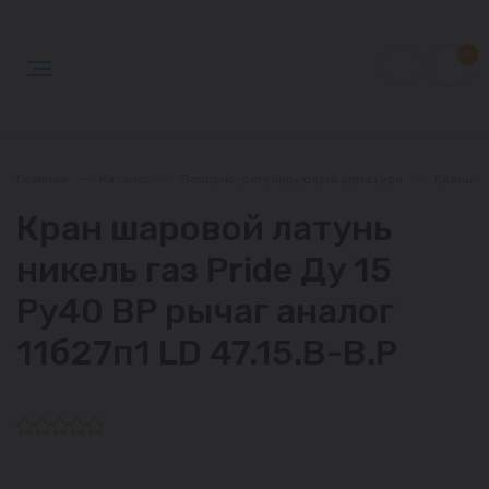
0
Главная
—
Каталог
—
Запорно-регулирующая арматура
—
Краны
Кран шаровой латунь
никель газ Pride Ду 15
Ру40 ВР рычаг аналог
11б27п1 LD 47.15.В-В.Р