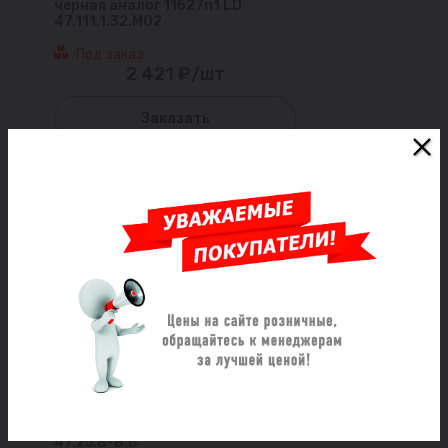
черная аналог 11б27п1 LD
47.111.1.32.M02
Под заказ
2 421 ₽/шт
Заказать
Кран шаровой латунь никель
Pride Ду 25 Ру40 ВР бабочка
черная аналог 11б27п1 LD
47.25.В-В.Б