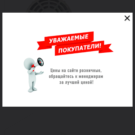
Дождеприемник чугун ДК В125
круглый h=102мм ТУ 4859-001-
00435666-2016 ДПК
Под заказ
23 624 ₽/шт
Заказать