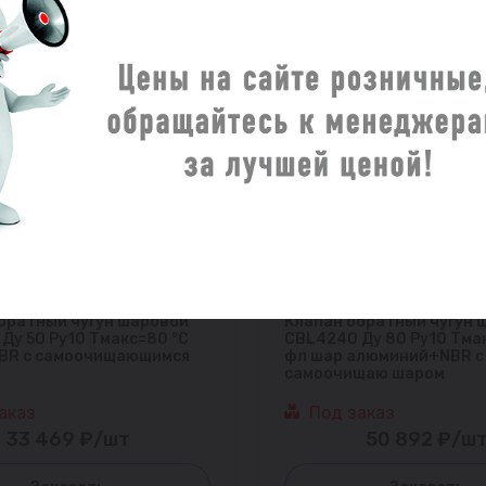
братный чугун шаровой
Клапан обратный чугун 
Ду 50 Ру10 Тмакс=80 °С
CBL4240 Ду 80 Ру10 Тма
NBR с самоочищающимся
фл шар алюминий+NBR с
самоочищаю шаром
аказ
Под заказ
33 469 ₽/шт
50 892 ₽/ш