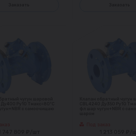
Заказать
Заказать
братный чугун шаровой
Клапан обратный чугун 
Ду400 Ру10 Тмакс=80°С
CBL4240 Ду350 Ру10 Тм
угун+NBR с самоочищаю
фл шар чугун+NBR с са
шаром
аказ
Под заказ
1 747 809 ₽/шт
1 213 059 ₽/