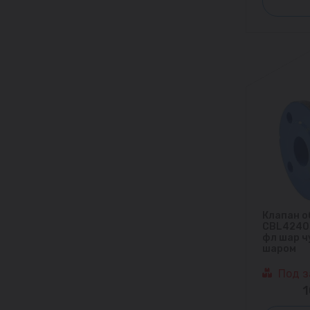
Клапан о
CBL4240 
фл шар ч
шаром
Под з
1