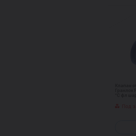
Клапан о
Гранлок 
°С фл ша
Под з