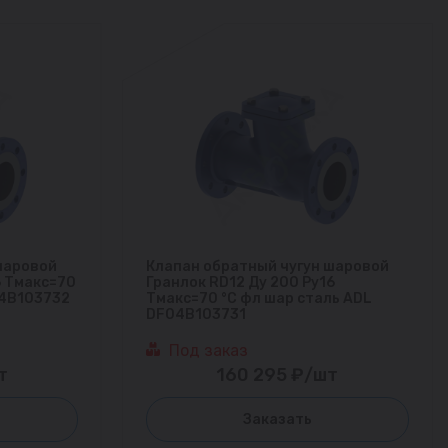
шаровой
Клапан обратный чугун шаровой
6 Тмакс=70
Гранлок RD12 Ду 200 Ру16
04B103732
Тмакс=70 °С фл шар сталь ADL
DF04B103731
Под заказ
т
160 295 ₽/шт
Заказать