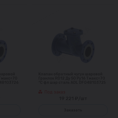
шаровой
Клапан обратный чугун шаровой
 Тмакс=70
Гранлок RD12 Ду 50 Ру16 Тмакс=70
04B103726
°С фл шар сталь ADL DF04B103725
Под заказ
т
19 221 ₽/шт
Заказать