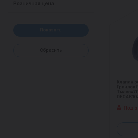
Розничная цена
Клапан о
Гранлок 
Тмакс=70
DF04B10
Под з