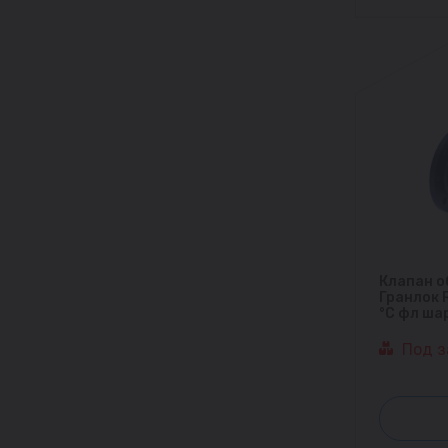
Клапан о
Гранлок 
°С фл ша
Под з