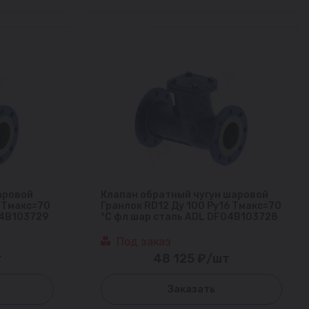
аровой
Клапан обратный чугун шаровой
6 Тмакс=70
Гранлок RD12 Ду 100 Ру16 Тмакс=70
04B103729
°С фл шар сталь ADL DF04B103728
Под заказ
т
48 125 ₽/шт
Заказать