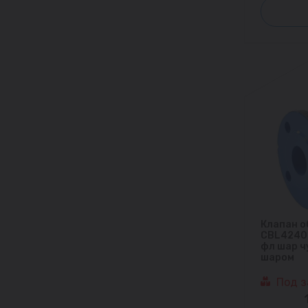
Клапан о
CBL4240 
фл шар ч
шаром
Под з