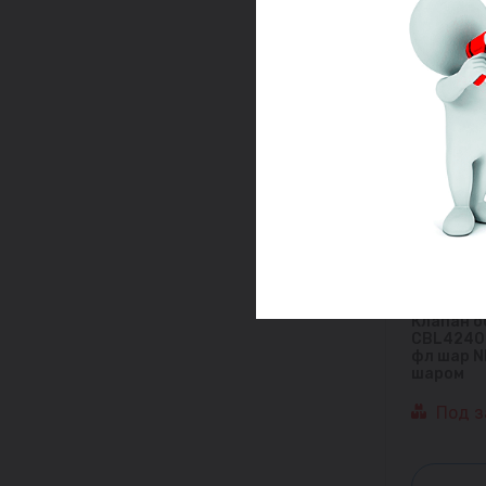
Клапан о
CBL4240 
фл шар 
шаром
Под з