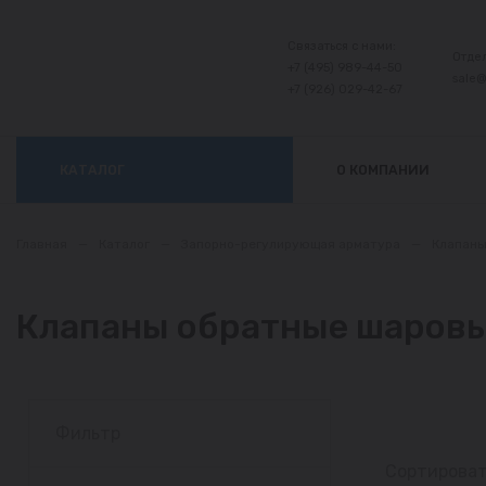
Связаться с нами:
Отде
+7 (495) 989-44-50
sale
+7 (926) 029-42-67
КАТАЛОГ
О КОМПАНИИ
Главная
—
Каталог
—
Запорно-регулирующая арматура
—
Клапан
Клапаны обратные шаров
Фильтр
Сортироват