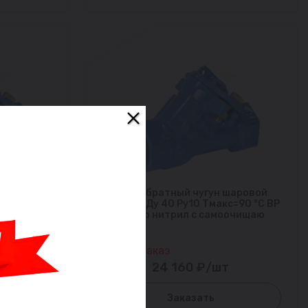
шаровой
Клапан обратный чугун шаровой
с=90 °С ВР
CBL4141 Ду 40 Ру10 Тмакс=90 °С ВР
оочищаю
1 1/2" шар нитрил с самоочищаю
шаро
Под заказ
т
24 160 ₽/шт
Заказать