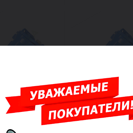
братный чугун шаровой
Клапан обратный чугун 
Ду 32 Ру10 Тмакс=90 °С ВР
CBL4141 Ду 50 Ру10 Тмак
ар нитрил с самоочищаю
1 1/2" шар нитрил с сам
шаро
аказ
Под заказ
20 766 ₽/шт
30 301 ₽/ш
Заказать
Заказать