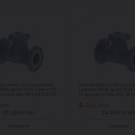
братный чугун шаровой
Клапан обратный чугун 
RD12 Ду 80 Ру16 Тмакс=70
Гранлок RD12 Ду 65 Ру16
р сталь ADL DF04B103727
°С фл шар сталь ADL DF
аказ
Под заказ
31 620 ₽/шт
24 203 ₽/ш
Заказать
Заказать