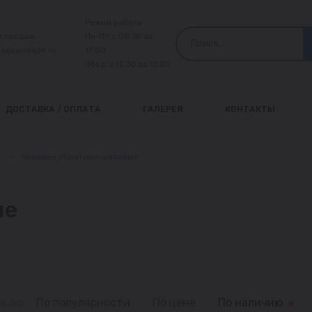
Режим работы:
л продаж:
Пн-Пт: с 08:30 до
@aquanika24.ru
17:00
Обед: с 12:30 до 13:00
ДОСТАВКА / ОПЛАТА
ГАЛЕРЕЯ
КОНТАКТЫ
ы
—
Клапаны обратные шаровые
ые
ь по:
По популярности
По цене
По наличию