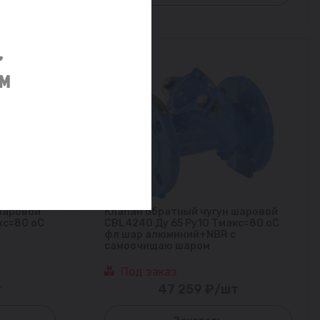
шаровой
Клапан обратный чугун шаровой
кс=80 оС
CBL4240 Ду 65 Ру10 Тмакс=80 оС
фл шар алюминий+NBR с
самоочищаю шаром
Под заказ
т
47 259 ₽/шт