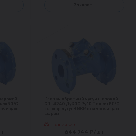
Заказать
шаровой
Клапан обратный чугун шаровой
акс=80°С
CBL4240 Ду300 Ру10 Тмакс=80°С
моочищаю
фл шар чугун+NBR с самоочищаю
шаром
Под заказ
шт
644 744 ₽/шт