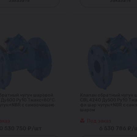
Заказать
Заказать
братный чугун шаровой
Клапан обратный чугун 
Ду600 Ру10 Тмакс=80°С
CBL4240 Ду500 Ру10 Тм
угун+NBR с самоочищаю
фл шар чугун+NBR с са
шаром
аказ
Под заказ
0 530 750 ₽/шт
6 530 786 ₽/