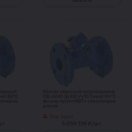
Заказать
шаровой
Клапан обратный чугун шаровой
акс=80°С
CBL4240 Ду450 Ру10 Тмакс=80°С
моочищаю
фл шар чугун+NBR с самоочищаю
шаром
Под заказ
шт
5 059 119 ₽/шт