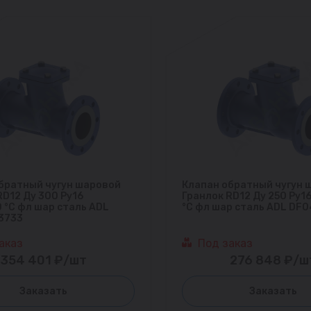
братный чугун шаровой
Клапан обратный чугун 
RD12 Ду 300 Ру16
Гранлок RD12 Ду 250 Ру1
 °С фл шар сталь ADL
°С фл шар сталь ADL DF
3733
аказ
Под заказ
354 401 ₽/шт
276 848 ₽/ш
Заказать
Заказать