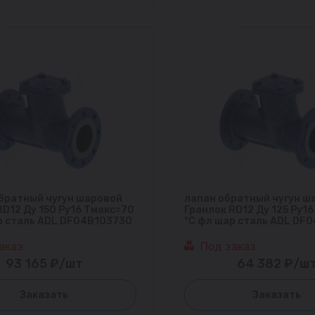
братный чугун шаровой
лапан обратный чугун ш
RD12 Ду 150 Ру16 Тмакс=70
Гранлок RD12 Ду 125 Ру1
р сталь ADL DF04B103730
°С фл шар сталь ADL DF
аказ
Под заказ
93 165 ₽/шт
64 382 ₽/ш
Заказать
Заказать